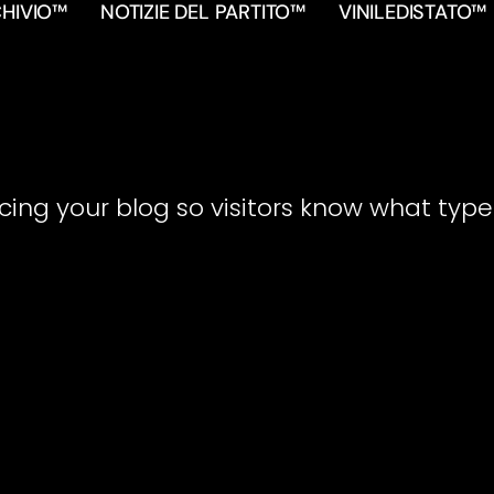
HIVIO™
NOTIZIE DEL PARTITO™
VINILEDISTATO™
cing your blog so visitors know what type o