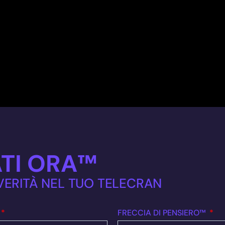
TI ORA™
 VERITÀ NEL TUO TELECRAN
FRECCIA DI PENSIERO™