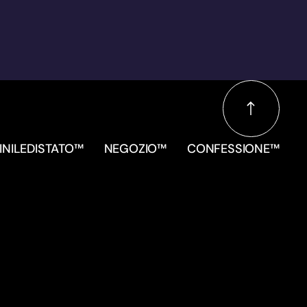
INILEDISTATO™
NEGOZIO™
CONFESSIONE™