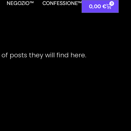
NEGOZIO™
CONFESSIONE™
0
0,00
€
f posts they will find here.