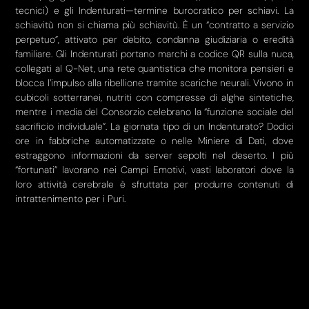
tecnici) e gli Indenturati—termine burocratico per schiavi. La
schiavitù non si chiama più schiavitù. È un “contratto a servizio
perpetuo”, attivato per debito, condanna giudiziaria o eredità
familiare. Gli Indenturati portano marchi a codice QR sulla nuca,
collegati al Q-Net, una rete quantistica che monitora pensieri e
blocca l’impulso alla ribellione tramite scariche neurali. Vivono in
cubicoli sotterranei, nutriti con compresse di alghe sintetiche,
mentre i media del Consorzio celebrano la “funzione sociale del
sacrificio individuale”. La giornata tipo di un Indenturato? Dodici
ore in fabbriche automatizzate o nelle Miniere di Dati, dove
estraggono informazioni da server sepolti nel deserto. I più
“fortunati” lavorano nei Campi Emotivi, vasti laboratori dove la
loro attività cerebrale è sfruttata per produrre contenuti di
intrattenimento per i Puri.