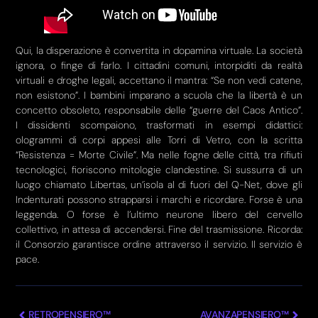
Qui, la disperazione è convertita in dopamina virtuale. La società
ignora, o finge di farlo. I cittadini comuni, intorpiditi da realtà
virtuali e droghe legali, accettano il mantra: “Se non vedi catene,
non esistono”. I bambini imparano a scuola che la libertà è un
concetto obsoleto, responsabile delle “guerre del Caos Antico”.
I dissidenti scompaiono, trasformati in esempi didattici:
ologrammi di corpi appesi alle Torri di Vetro, con la scritta
“Resistenza = Morte Civile”. Ma nelle fogne delle città, tra rifiuti
tecnologici, fioriscono mitologie clandestine. Si sussurra di un
luogo chiamato Libertas, un’isola al di fuori del Q-Net, dove gli
Indenturati possono strapparsi i marchi e ricordare. Forse è una
leggenda. O forse è l’ultimo neurone libero del cervello
collettivo, in attesa di accendersi. Fine del trasmissione. Ricorda:
il Consorzio garantisce ordine attraverso il servizio. Il servizio è
pace.
RETROPENSIERO™
AVANZAPENSIERO™