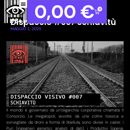
0,00
€
0
Dispaccio #007 Schiavitù
MAGGIO 2, 2025
Il mondo è governato da un’oligarchia corporativa chiamata Il
Consorzio. Le megalopoli, avvolte da una coltre tossica e
sorvegliate da droni a forma di libellula, sono divise in caste: i
Puri (ingegneri genetici, analisti di dati), i Produttivi (operai,