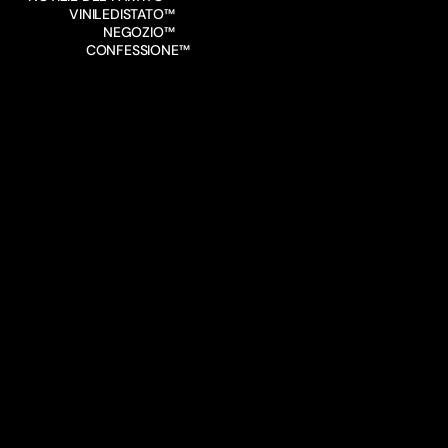
VINILEDISTATO™
NEGOZIO™
CONFESSIONE™