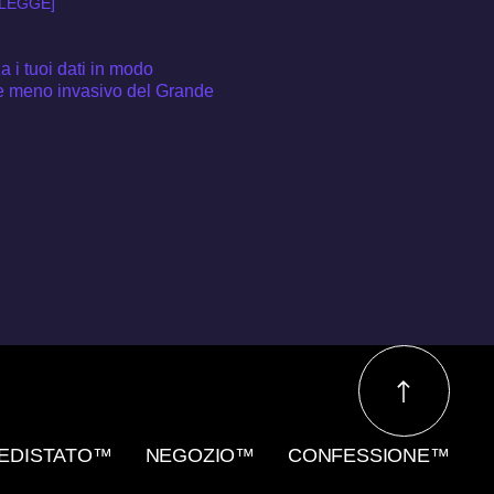
 LEGGE]
za i tuoi dati in modo
te meno invasivo del Grande
LEDISTATO™
NEGOZIO™
CONFESSIONE™