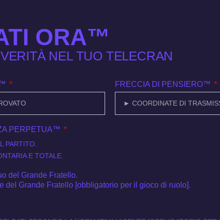
ATI ORA™
I VERITÀ NEL TUO TELECRAN
O™
FRECCIA DI PENSIERO™
NZA PERPETUA™
L PARTITO.
ONTARIA E TOTALE.
uo del Grande Fratello.
 del Grande Fratello [obbligatorio per il gioco di ruolo].