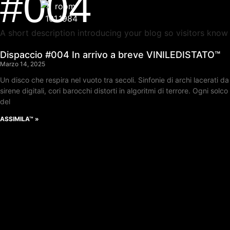
#004
A short description introducing your blog so visitors know 
Dispaccio #004 In arrivo a breve VINILEDISTATO™
Marzo 14, 2025
Un disco che respira nel vuoto tra secoli. Sinfonie di archi lacerati da
sirene digitali, cori barocchi distorti in algoritmi di terrore. Ogni solco
del
ASSIMILA™ »