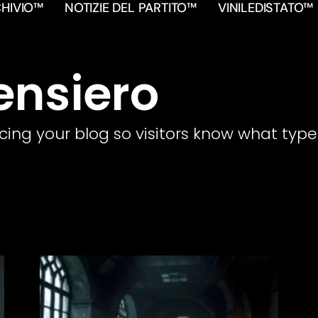
HIVIO™
NOTIZIE DEL PARTITO™
VINILEDISTATO™
ensiero
cing your blog so visitors know what type o