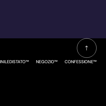
INILEDISTATO™
NEGOZIO™
CONFESSIONE™