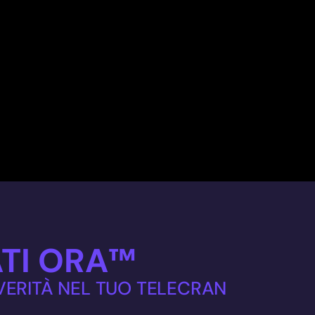
TI ORA™
 VERITÀ NEL TUO TELECRAN