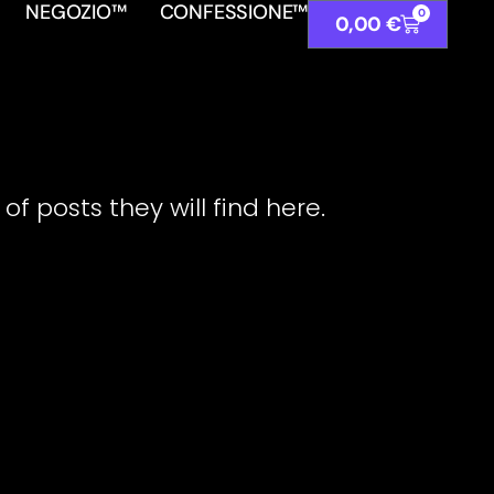
NEGOZIO™
CONFESSIONE™
0
0,00
€
f posts they will find here.