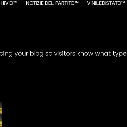
HIVIO™
NOTIZIE DEL PARTITO™
VINILEDISTATO™
cing your blog so visitors know what type o