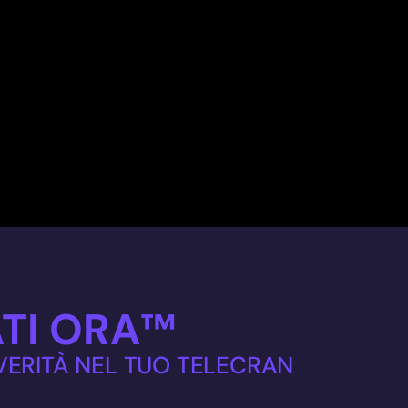
TI ORA™
 VERITÀ NEL TUO TELECRAN