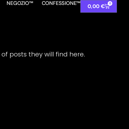
NEGOZIO™
CONFESSIONE™
0
0,00
€
f posts they will find here.