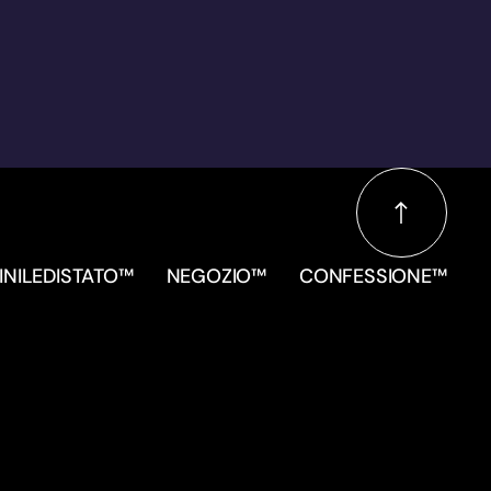
INILEDISTATO™
NEGOZIO™
CONFESSIONE™