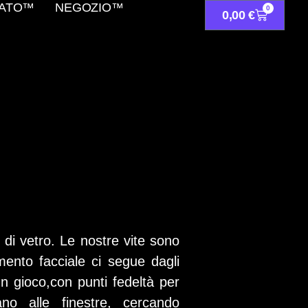
TATO™
NEGOZIO™
0
0,00
€
 di vetro. Le nostre vite sono
imento facciale ci segue dagli
n gioco,con punti fedeltà per
no alle finestre, cercando