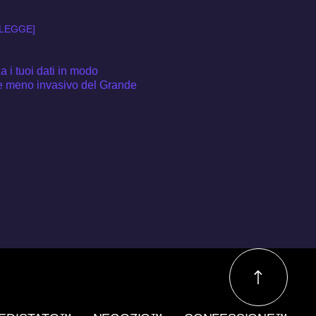
 LEGGE]
za i tuoi dati in modo
te meno invasivo del Grande