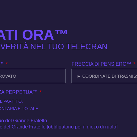
ATI ORA™
I VERITÀ NEL TUO TELECRAN
O™
FRECCIA DI PENSIERO™
NZA PERPETUA™
L PARTITO.
ONTARIA E TOTALE.
uo del Grande Fratello.
 del Grande Fratello [obbligatorio per il gioco di ruolo].